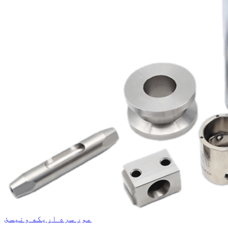
موږ سره اړیکه ونیسئ