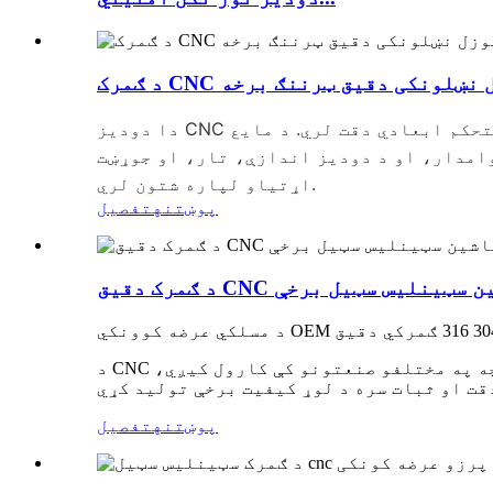
وزل ​​نښلونکی دقیق ټرننګ برخه
دا دودیز CNC ماشین شوی سټینلیس سټیل هیکس تار شوی نوزل ​​کنیکټر دقیق تارونه، یو پاک ډرل شوی داخلي سوری، او مستحکم ابعادي دقت لري. د مایع
امدار، او د دودیز اندازې، تار، او جوړښت
اړتیاو لپاره شتون لري.
پوښتنه
تفصیل
 ټرننګ ماشین سټینلیس سټیل برخې
د CNC ټرننګ ماشین د پیچلو اجزاو دقیق، موثر او تکرار وړ تولید وړاندې کوي چې سخت زغم لري. دا په پراخه کچه په مختلفو صنعتونو کې کارول کیږي،
پوښتنه
تفصیل