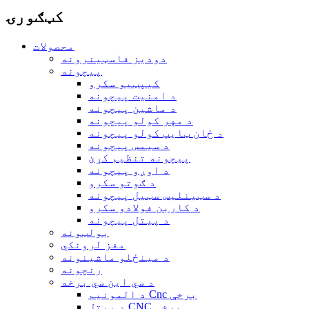
کټګورۍ
محصولات
دودیز فاسټینرونه
پیچونه
کیپټیو سکرو
د امنیت پیچونه
د ماشین پیچونه
د مهر کولو پیچونه
د ځان ټایپ کولو پیچونه
د سیمس پیچونه
پیچونه تنظیم کړئ
د اوږو پیچونه
د ګوتو سکرو
د سټینلیس سټیل پیچونه
د کاربن فولادو سکرو
د پیتل پیچونه
بولټونه
مغز لرونکي
د مینځلو ماشینونه
رنچونه
د سي این سي برخه
د المونیم Cnc برخې
د پیتل CNC برخې