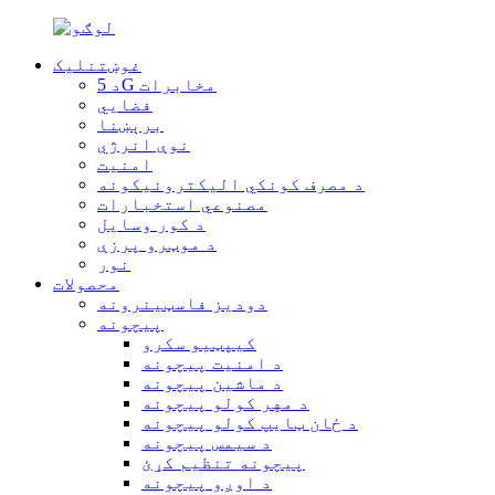
غوښتنلیک
د 5G مخابرات
فضايي
برېښنا
نوې انرژي
امنیت
د مصرف کونکي الیکترونیکونه
مصنوعي استخبارات
د کور وسایل
د موټرو پرزې
نور
محصولات
دودیز فاسټینرونه
پیچونه
کیپټیو سکرو
د امنیت پیچونه
د ماشین پیچونه
د مهر کولو پیچونه
د ځان ټایپ کولو پیچونه
د سیمس پیچونه
پیچونه تنظیم کړئ
د اوږو پیچونه