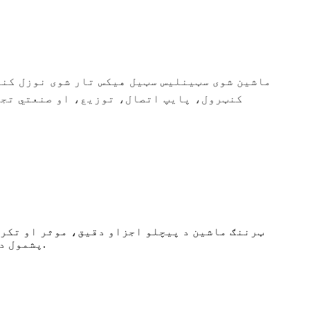
کنټرول، پایپ اتصال، توزیع، او صنعتي تجه
پشمول د موټرو، فضا، الکترونیکي، طبي او نورو، ترڅو د غوره دقت او ثبات سره د لوړ کیفیت برخې تولید کړي.