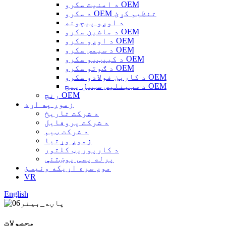
د امنیت سکرو OEM
د سکرو OEM تنظیم کړئ
د اوږو پیچونه
د ماشین سکرو OEM
د اوږو سکرو OEM
د سیمس سکرو OEM
د کیپټیو سکرو OEM
د ګوتو سکرو OEM
د کاربن فولادو سکرو OEM
د سټینلیس سټیل پیچ OEM
رنچ OEM
زموږ په اړه
د شرکت تاریخ
د شرکت پروفایل
د شرکت ټیم
زموږ وړتیا
د کارپوریټ کلتور
پرله پسې پوښتنې
موږ سره اړیکه ونیسئ
VR
English
محصولات