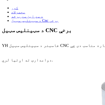
کور
محصولات
د سي این سي برخه
د سټینلیس سټیل Cnc برخې
د سټینلیس سټیل CNC برخې
YH فاسټنر د سټینلیس سټیل CNC برخې د غوره سختۍ، د زنګ وهلو مقاومت او دقت سره تولیدوي. د ماشینونو، موټرو او صنعتي غونډو لپاره مناسب دی چې
دوامدارۍ ته اړتیا لري.