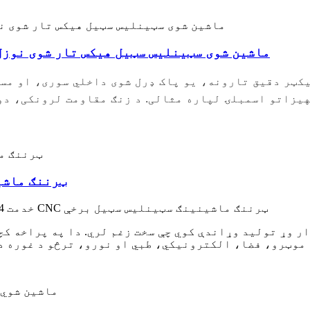
د ګمرک CNC ماشین شوی سټینلیس سټیل هیکس تار شوی ن
یزاتو اسمبلۍ لپاره مثالی. د زنګ مقاومت لرونکی، دو
د ګمرک دقیق CNC
د مسلکي عرضه کوونکي OEM خدمت 304 316 ګمرکي دقیق CNC ټرننګ ماشینینګ سټینلیس سټیل برخې