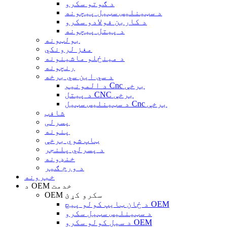
د ګوتو سکرو
د سټینلیس سټیل پیچونه
د کاربن فولادو سکرو
د پیتل پیچونه
بولټونه
مغز لرونکي
د مینځلو ماشینونه
رنچونه
د سي این سي برخه
د المونیم Cnc برخې
د پیتل CNC برخې
د سټینلیس سټیل Cnc برخې
شافټ
پسرلی
پنونه
ټاپ شوي برخې
د پسرلي پلنجر
خنډونه
د ورم ګیر
خبرونه
د OEM خدمت
OEM سکرو کړئ
د ځان ټایپ کولو پیچ OEM
د سټینلیس سټیل سکرو
د سیل کولو سکرو OEM