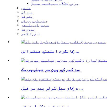
د سټینلیس سټیل Cnc برخې
شافټ
پسرلی
پنونه
ټاپ شوي برخې
د پسرلي پلنجر
خنډونه
د ورم ګیر
ځانګړی امنیتي هیکس الن ...
د ګمرکي پین سر فیلیپس سک...
د ځان سیل کولو پین سر فیل ...
دودیز تور نکل امنیتي...